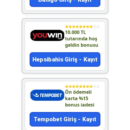
10.000 TL
tutarında hoş
geldin bonusu
Hepsibahis Giriş - Kayıt
Ön ödemeli
karta %15
bonus iadesi
Tempobet Giriş - Kayıt