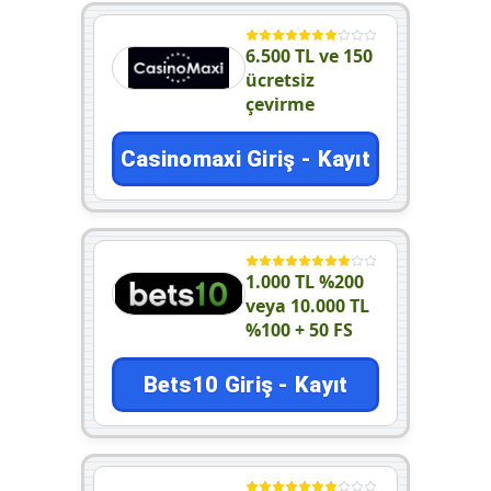
6.500 TL ve 150
ücretsiz
çevirme
Casinomaxi Giriş - Kayıt
1.000 TL %200
veya 10.000 TL
%100 + 50 FS
Bets10 Giriş - Kayıt