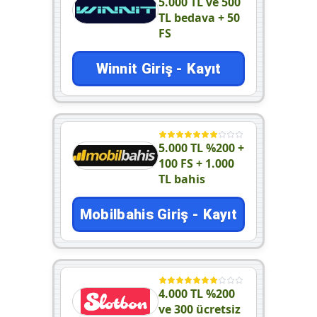
5.000 TL ve 500
TL bedava + 50
FS
Winnit Giriş - Kayıt
5.000 TL %200 +
100 FS + 1.000
TL bahis
Mobilbahis Giriş - Kayıt
4.000 TL %200
ve 300 ücretsiz