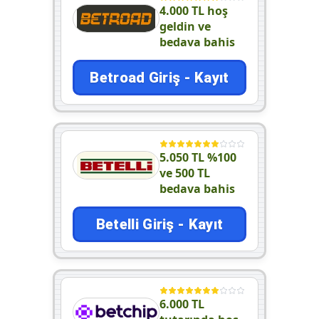
4.000 TL hoş
geldin ve
bedava bahis
Betroad Giriş - Kayıt
5.050 TL %100
ve 500 TL
bedava bahis
Betelli Giriş - Kayıt
6.000 TL