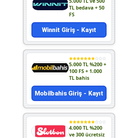
5.000 TL ve 500
TL bedava + 50
FS
Winnit Giriş - Kayıt
5.000 TL %200 +
100 FS + 1.000
TL bahis
Mobilbahis Giriş - Kayıt
4.000 TL %200
ve 300 ücretsiz