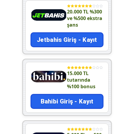
20.000 TL %300
ve %500 ekstra
şans
Jetbahis Giriş - Kayıt
15.000 TL
tutarında
%100 bonus
Bahibi Giriş - Kayıt