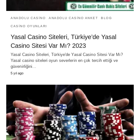
ANADOLU CASINO
ANADOLU CASINO ANKET
BLOG
CASINO OYUNLARI
Yasal Casino Siteleri, Türkiye’de Yasal
Casino Sitesi Var Mı? 2023
Yasal Casino Siteleri, Türkiye'de Yasal Casino Sitesi Var Mı?
Yasal casino siteleri oyun severlerin en çok tercih ettiği ve
güvenirliğini…
5 yıl ago