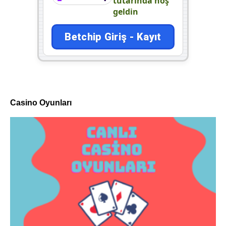
tutarında hoş
geldin
Betchip Giriş - Kayıt
Casino Oyunları