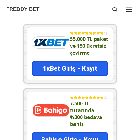
FREDDY BET
55.000 TL paket
ve 150 ücretsiz
Type
çevirme
your
searc
query
1xBet Giriş - Kayıt
and
hit
enter:
7.500 TL
tutarında
%200 bedava
bahis
Bahigo Giriş - Kayıt