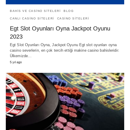
BAHIS VE CASINO SITELERI
BLOG
CANLI CASINO SITELERI
CASINO SITELERI
Egt Slot Oyunları Oyna Jackpot Oyunu
2023
Egt Slot Oyunları Oyna, Jackpot Oyunu Egt slot oyunları oyna
casino severlerin, en çok tercih ettiği makine casino bahisleridir.
Ülkemizde…
5 yıl ago