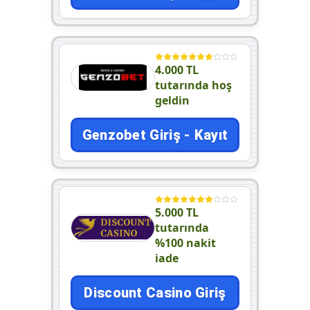
4.000 TL
tutarında hoş
geldin
Genzobet Giriş - Kayıt
5.000 TL
tutarında
%100 nakit
iade
Discount Casino Giriş