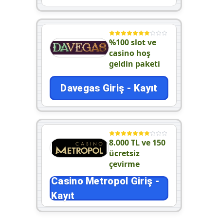
%100 slot ve
casino hoş
geldin paketi
Davegas Giriş - Kayıt
8.000 TL ve 150
ücretsiz
çevirme
Casino Metropol Giriş -
Kayıt