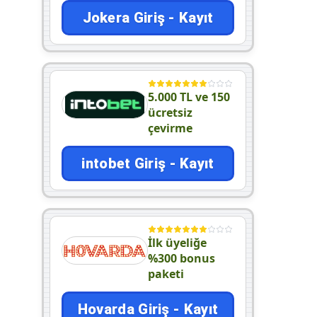
Jokera Giriş - Kayıt
5.000 TL ve 150
ücretsiz
çevirme
intobet Giriş - Kayıt
İlk üyeliğe
%300 bonus
paketi
Hovarda Giriş - Kayıt