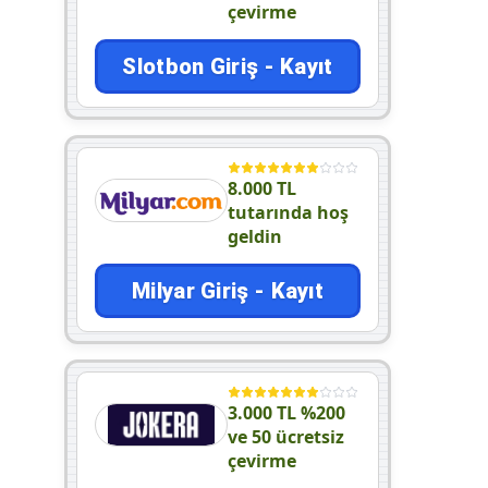
çevirme
Slotbon Giriş - Kayıt
8.000 TL
tutarında hoş
geldin
Milyar Giriş - Kayıt
3.000 TL %200
ve 50 ücretsiz
çevirme