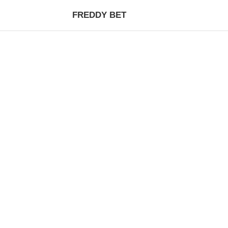
FREDDY BET