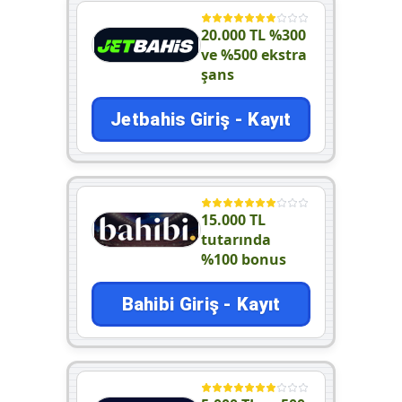
20.000 TL %300
ve %500 ekstra
şans
Jetbahis Giriş - Kayıt
15.000 TL
tutarında
%100 bonus
Bahibi Giriş - Kayıt