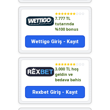
7.777 TL
tutarında
%100 bonus
Wettigo Giriş - Kayıt
3.000 TL hoş
geldin ve
bedava bahis
Rexbet Giriş - Kayıt