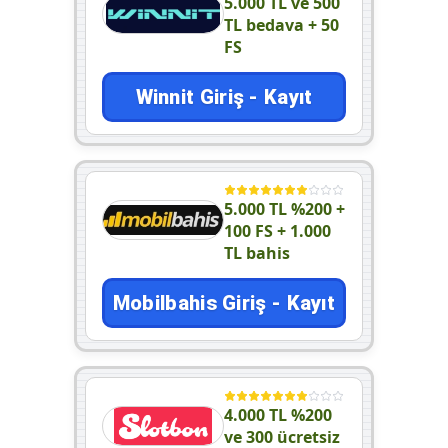
5.000 TL ve 500
TL bedava + 50
FS
Winnit Giriş - Kayıt
5.000 TL %200 +
100 FS + 1.000
TL bahis
Mobilbahis Giriş - Kayıt
4.000 TL %200
ve 300 ücretsiz