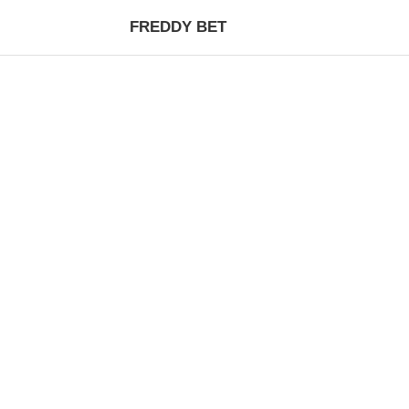
FREDDY BET