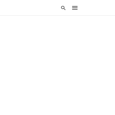
Type
your
search
query
and
hit
enter: