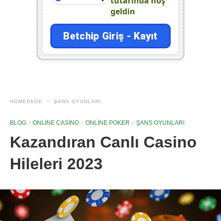
tutarında hoş
geldin
Betchip Giriş - Kayıt
HOMEPAGE
ŞANS OYUNLARI
BLOG
ONLINE CASINO
ONLINE POKER
ŞANS OYUNLARI
Kazandıran Canlı Casino
Hileleri 2023