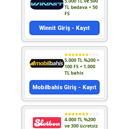
5.000 TL ve 500
TL bedava + 50
FS
Winnit Giriş - Kayıt
5.000 TL %200 +
100 FS + 1.000
TL bahis
Mobilbahis Giriş - Kayıt
4.000 TL %200
ve 300 ücretsiz