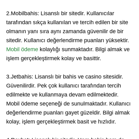
2.Mobilbahis: Lisanslı bir sitedir. Kullanıcılar
tarafından sıkça kullanılan ve tercih edilen bir site
olmanın yanı sıra aynı zamanda güvenilir de bir
sitedir. Kullanıcı değerlendirme puanları yüksektir.
Mobil ödeme
kolaylığı sunmaktadır. Bilgi almak ve
işlem gerçekleştirmek kolay ve basittir.
3.Jetbahis: Lisanslı bir bahis ve casino sitesidir.
Güvenilirdir. Pek çok kullanıcı tarafından tercih
edilmekte ve kullanmaya devam edilmektedir.
Mobil ödeme seçeneği de sunulmaktadır. Kullanıcı
değerlendirme puanları gayet güzeldir. Bilgi almak
kolay, işlem gerçekleştirmek basit ve hızlıdır.