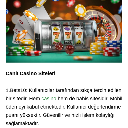
Canlı Casino Siteleri
1.Bets10: Kullanıcılar tarafından sıkça tercih edilen
bir sitedir. Hem
casino
hem de bahis sitesidir. Mobil
ödemeyi kabul etmektedir. Kullanıcı değerlendirme
puanı yüksektir. Güvenilir ve hızlı işlem kolaylığı
sağlamaktadır.