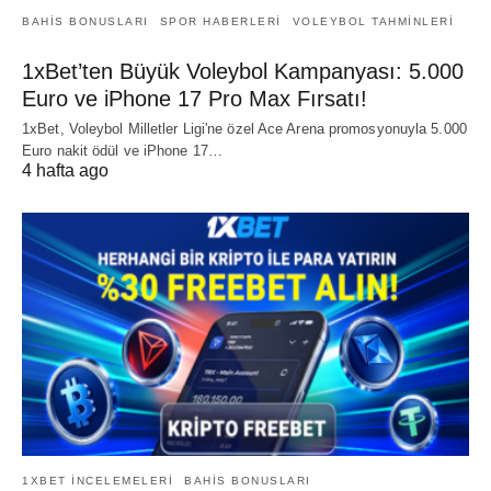
BAHIS BONUSLARI
SPOR HABERLERI
VOLEYBOL TAHMINLERI
1xBet’ten Büyük Voleybol Kampanyası: 5.000
Euro ve iPhone 17 Pro Max Fırsatı!
1xBet, Voleybol Milletler Ligi'ne özel Ace Arena promosyonuyla 5.000
Euro nakit ödül ve iPhone 17…
4 hafta ago
1XBET İNCELEMELERI
BAHIS BONUSLARI