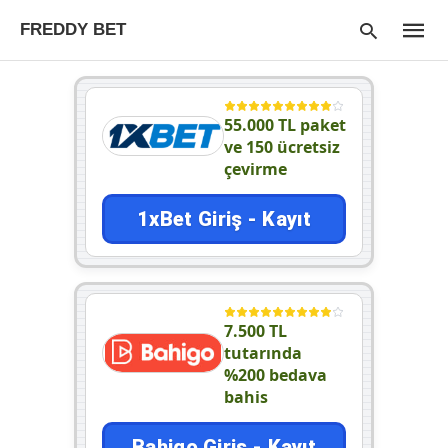
FREDDY BET
55.000 TL paket
ve 150 ücretsiz
Type
çevirme
your
searc
query
1xBet Giriş - Kayıt
and
hit
enter:
7.500 TL
tutarında
%200 bedava
bahis
Bahigo Giriş - Kayıt