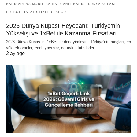
BAHISARENA MOBIL BAHIS
CANLI BAHIS
DÜNYA KUPASI
FUTBOL
İSTATISTIKLER
SPOR
2026 Dünya Kupası Heyecanı: Türkiye’nin
Yükselişi ve 1xBet ile Kazanma Fırsatları
2026 Dünya Kupası'nı 1xBet ile deneyimleyin! Türkiye'nin maçları, en
yüksek oranlar, canlı yayınlar, detaylı istatistikler…
2 ay ago