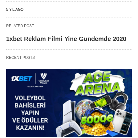
5 YIL AGO
RELATED POST
1xbet Reklam Filmi Yine Gündemde 2020
RECENT POSTS