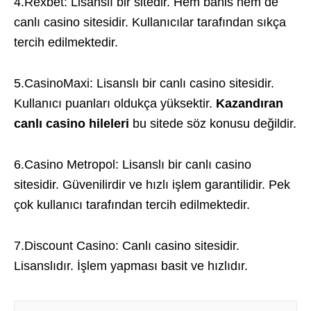
4.Rexbet: Lisanslı bir sitedir. Hem bahis hem de
canlı casino sitesidir. Kullanıcılar tarafından sıkça
tercih edilmektedir.
5.CasinoMaxi: Lisanslı bir canlı casino sitesidir.
Kullanıcı puanları oldukça yüksektir.
Kazandıran
canlı casino hileleri
bu sitede söz konusu değildir.
6.Casino Metropol: Lisanslı bir canlı casino
sitesidir. Güvenilirdir ve hızlı işlem garantilidir. Pek
çok kullanıcı tarafından tercih edilmektedir.
7.Discount Casino: Canlı casino sitesidir.
Lisanslıdır. İşlem yapması basit ve hızlıdır.