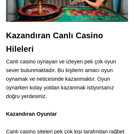
Kazandıran Canlı Casino
Hileleri
Canlı casino oynayan ve izleyen pek çok oyun
sever bulunmaktadır. Bu kişilerin amacı oyun
oynamak ve neticesinde kazanmaktır. Oyun
oynarken kolay yoldan kazanmak istiyorsanız
doğru yerdesiniz.
Kazandıran Oyunlar
Canlı casino siteleri pek çok kişi tarafından rağbet