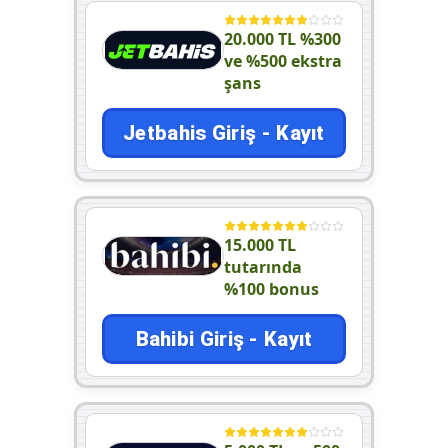
20.000 TL %300
ve %500 ekstra
şans
Jetbahis Giriş - Kayıt
15.000 TL
tutarında
%100 bonus
Bahibi Giriş - Kayıt