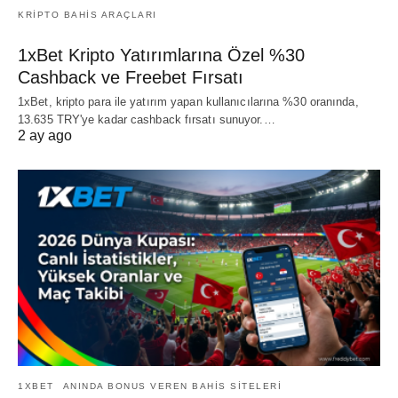
KRIPTO BAHIS ARAÇLARI
1xBet Kripto Yatırımlarına Özel %30
Cashback ve Freebet Fırsatı
1xBet, kripto para ile yatırım yapan kullanıcılarına %30 oranında,
13.635 TRY'ye kadar cashback fırsatı sunuyor.…
2 ay ago
1XBET
ANINDA BONUS VEREN BAHIS SITELERI