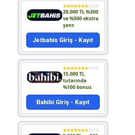
20.000 TL %300
ve %500 ekstra
şans
Jetbahis Giriş - Kayıt
15.000 TL
tutarında
%100 bonus
Bahibi Giriş - Kayıt