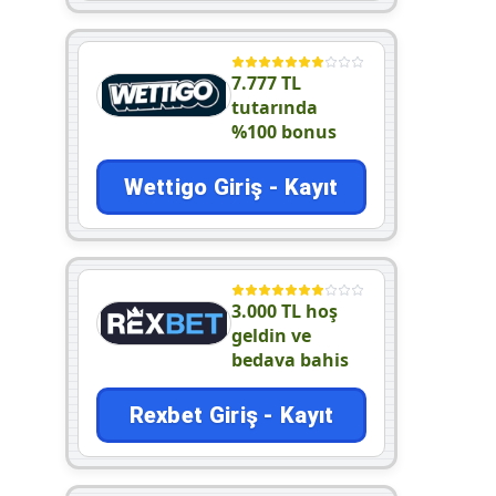
7.777 TL
tutarında
%100 bonus
Wettigo Giriş - Kayıt
3.000 TL hoş
geldin ve
bedava bahis
Rexbet Giriş - Kayıt