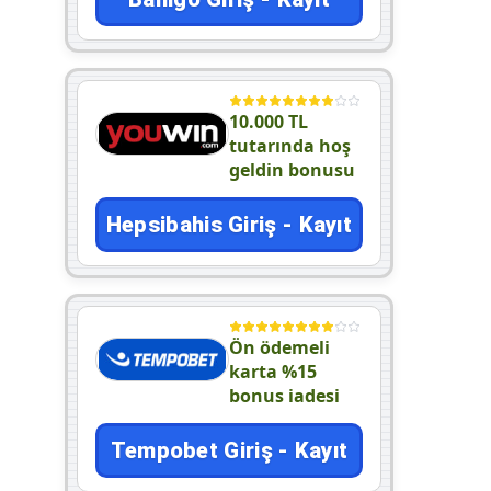
10.000 TL
tutarında hoş
geldin bonusu
Hepsibahis Giriş - Kayıt
Ön ödemeli
karta %15
bonus iadesi
Tempobet Giriş - Kayıt