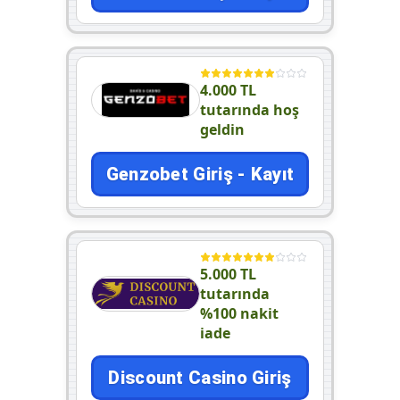
4.000 TL
tutarında hoş
geldin
Genzobet Giriş - Kayıt
5.000 TL
tutarında
%100 nakit
iade
Discount Casino Giriş