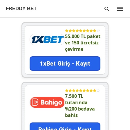
FREDDY BET
55.000 TL paket
ve 150 ücretsiz
Type
çevirme
your
searc
query
1xBet Giriş - Kayıt
and
hit
enter:
7.500 TL
tutarında
%200 bedava
bahis
Bahigo Giriş - Kayıt