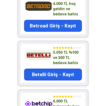
4.000 TL hoş
geldin ve
bedava bahis
Betroad Giriş - Kayıt
5.050 TL %100
ve 500 TL
bedava bahis
Betelli Giriş - Kayıt
6.000 TL