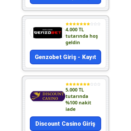
4.000 TL
tutarında hoş
geldin
Genzobet Giriş - Kayıt
5.000 TL
tutarında
%100 nakit
iade
Discount Casino Giriş