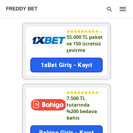
FREDDY BET
55.000 TL paket
ve 150 ücretsiz
Type
çevirme
your
searc
query
1xBet Giriş - Kayıt
and
hit
enter:
7.500 TL
tutarında
%200 bedava
bahis
Bahigo Giriş - Kayıt