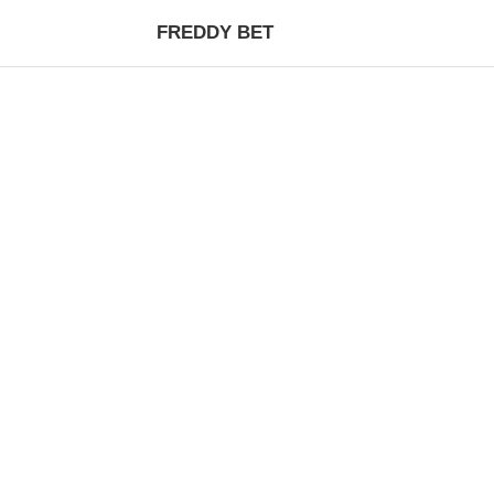
FREDDY BET