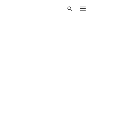
Type
your
search
query
and
hit
enter: