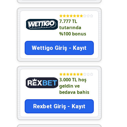
7.777 TL
tutarında
%100 bonus
Wettigo Giriş - Kayıt
3.000 TL hoş
geldin ve
bedava bahis
Rexbet Giriş - Kayıt