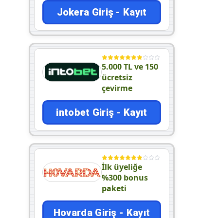
Jokera Giriş - Kayıt
5.000 TL ve 150
ücretsiz
çevirme
intobet Giriş - Kayıt
İlk üyeliğe
%300 bonus
paketi
Hovarda Giriş - Kayıt