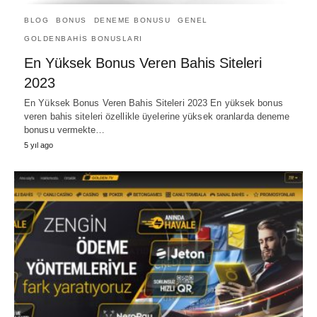
BLOG
BONUS
DENEME BONUSU
GENEL
GOLDENBAHIS BONUSLARI
En Yüksek Bonus Veren Bahis Siteleri
2023
En Yüksek Bonus Veren Bahis Siteleri 2023 En yüksek bonus
veren bahis siteleri özellikle üyelerine yüksek oranlarda deneme
bonusu vermekte…
5 yıl ago