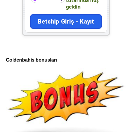
tutarında hoş
geldin
Betchip Giriş - Kayıt
Goldenbahis bonusları