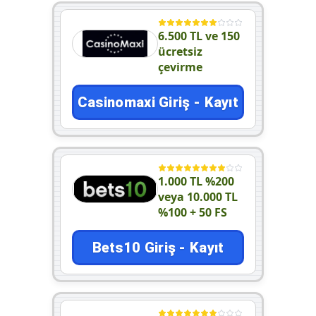
6.500 TL ve 150
ücretsiz
çevirme
Casinomaxi Giriş - Kayıt
1.000 TL %200
veya 10.000 TL
%100 + 50 FS
Bets10 Giriş - Kayıt