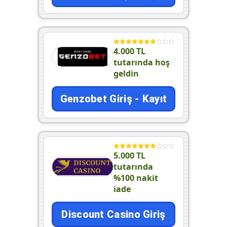
4.000 TL
tutarında hoş
geldin
Genzobet Giriş - Kayıt
5.000 TL
tutarında
%100 nakit
iade
Discount Casino Giriş