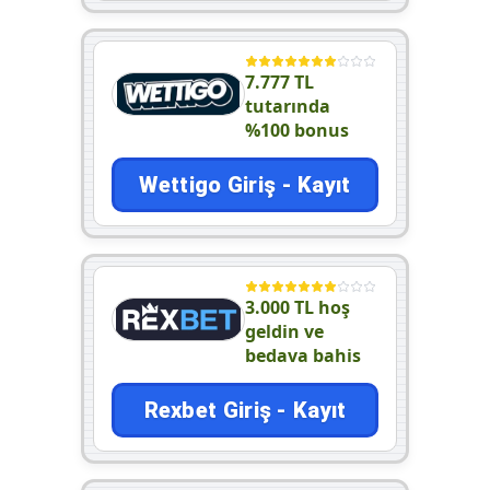
7.777 TL
tutarında
%100 bonus
Wettigo Giriş - Kayıt
3.000 TL hoş
geldin ve
bedava bahis
Rexbet Giriş - Kayıt