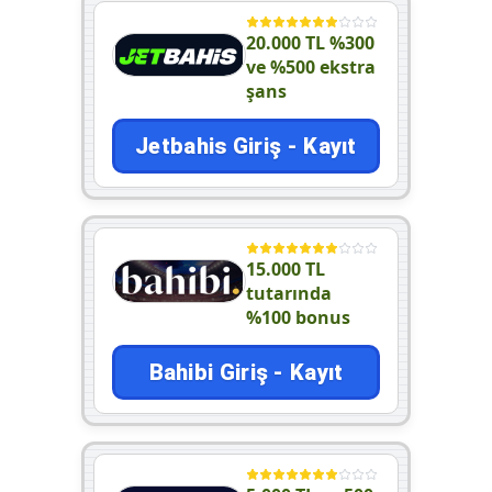
20.000 TL %300
ve %500 ekstra
şans
Jetbahis Giriş - Kayıt
15.000 TL
tutarında
%100 bonus
Bahibi Giriş - Kayıt