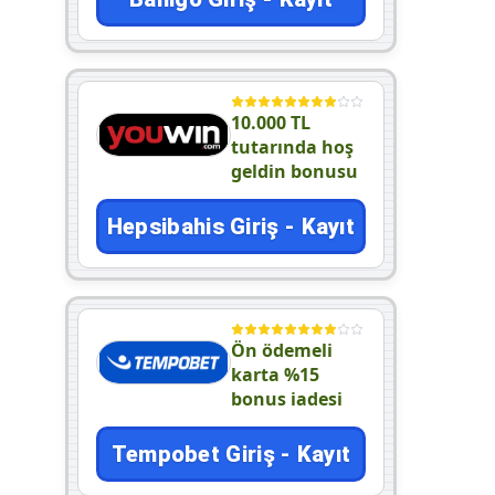
10.000 TL
tutarında hoş
geldin bonusu
Hepsibahis Giriş - Kayıt
Ön ödemeli
karta %15
bonus iadesi
Tempobet Giriş - Kayıt