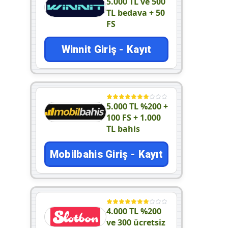
5.000 TL ve 500
TL bedava + 50
FS
Winnit Giriş - Kayıt
5.000 TL %200 +
100 FS + 1.000
TL bahis
Mobilbahis Giriş - Kayıt
4.000 TL %200
ve 300 ücretsiz