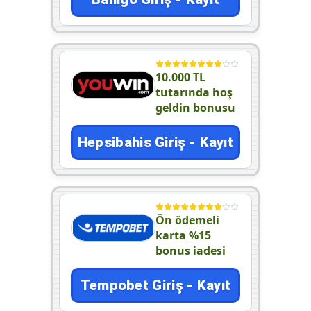
10.000 TL
tutarında hoş
geldin bonusu
Hepsibahis Giriş - Kayıt
Ön ödemeli
karta %15
bonus iadesi
Tempobet Giriş - Kayıt