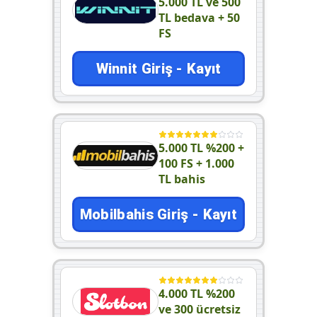
5.000 TL ve 500
TL bedava + 50
FS
Winnit Giriş - Kayıt
5.000 TL %200 +
100 FS + 1.000
TL bahis
Mobilbahis Giriş - Kayıt
4.000 TL %200
ve 300 ücretsiz