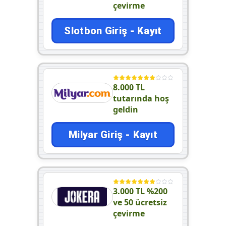
çevirme
Slotbon Giriş - Kayıt
8.000 TL
tutarında hoş
geldin
Milyar Giriş - Kayıt
3.000 TL %200
ve 50 ücretsiz
çevirme