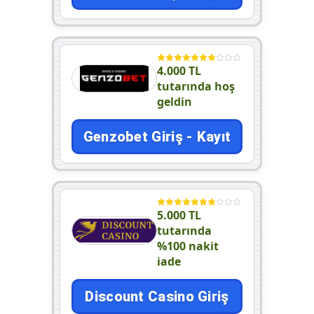
4.000 TL
tutarında hoş
geldin
Genzobet Giriş - Kayıt
5.000 TL
tutarında
%100 nakit
iade
Discount Casino Giriş