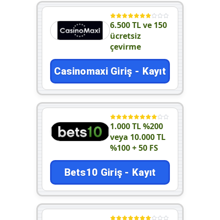
6.500 TL ve 150
ücretsiz
çevirme
Casinomaxi Giriş - Kayıt
1.000 TL %200
veya 10.000 TL
%100 + 50 FS
Bets10 Giriş - Kayıt