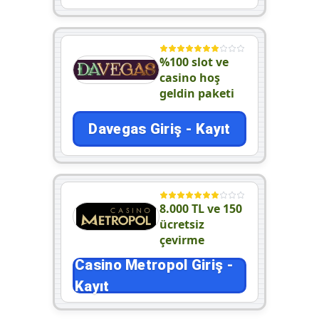
%100 slot ve
casino hoş
geldin paketi
Davegas Giriş - Kayıt
8.000 TL ve 150
ücretsiz
çevirme
Casino Metropol Giriş -
Kayıt