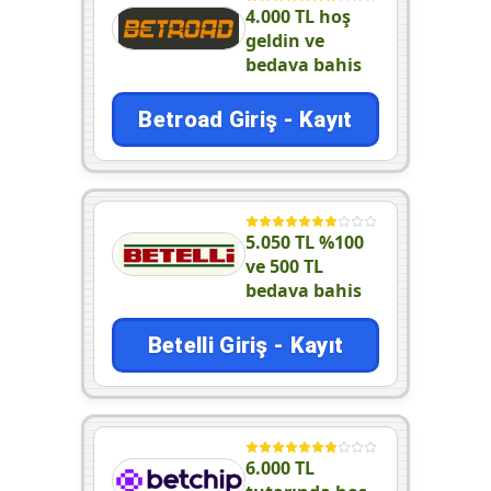
4.000 TL hoş
geldin ve
bedava bahis
Betroad Giriş - Kayıt
5.050 TL %100
ve 500 TL
bedava bahis
Betelli Giriş - Kayıt
6.000 TL