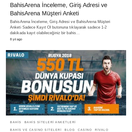
BahisArena İnceleme, Giriş Adresi ve
BahisArena Müşteri Anketi
BahisArena İnceleme, Giriş Adresi ve BahisArena Müşteri
Anketi Sadece Kayıt Ol butonuna tıklayarak sadece 1-2
dakikada kayıt olabileceğiniz bir bahis…
8 yıl ago
BAHIS
BAHIS SITELERI ANKETLERI
BAHIS VE CASINO SITELERI
BLOG
CASINO
RIVALO