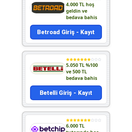
4.000 TL hoş
geldin ve
bedava bahis
Betroad Giriş - Kayıt
5.050 TL %100
ve 500 TL
bedava bahis
Betelli Giriş - Kayıt
6.000 TL