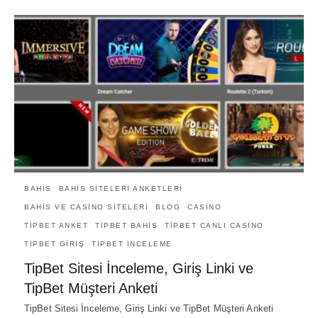
BAHIS
BAHIS SITELERI ANKETLERI
BAHIS VE CASINO SITELERI
BLOG
CASINO
TIPBET ANKET
TIPBET BAHIS
TIPBET CANLI CASINO
TIPBET GIRIŞ
TIPBET INCELEME
TipBet Sitesi İnceleme, Giriş Linki ve
TipBet Müşteri Anketi
TipBet Sitesi İnceleme, Giriş Linki ve TipBet Müşteri Anketi