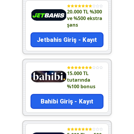
20.000 TL %300
ve %500 ekstra
şans
Jetbahis Giriş - Kayıt
15.000 TL
tutarında
%100 bonus
Bahibi Giriş - Kayıt