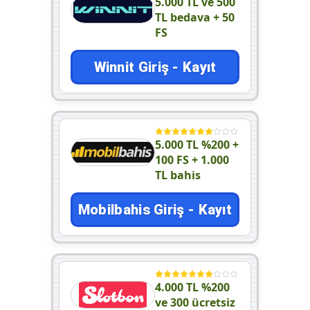
5.000 TL ve 500
TL bedava + 50
FS
Winnit Giriş - Kayıt
5.000 TL %200 +
100 FS + 1.000
TL bahis
Mobilbahis Giriş - Kayıt
4.000 TL %200
ve 300 ücretsiz