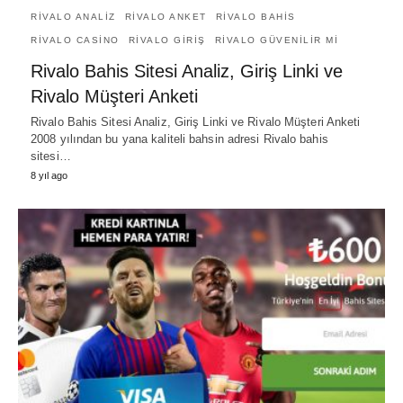
RIVALO ANALIZ
RIVALO ANKET
RIVALO BAHIS
RIVALO CASINO
RIVALO GIRIŞ
RIVALO GÜVENILIR MI
Rivalo Bahis Sitesi Analiz, Giriş Linki ve
Rivalo Müşteri Anketi
Rivalo Bahis Sitesi Analiz, Giriş Linki ve Rivalo Müşteri Anketi
2008 yılından bu yana kaliteli bahsin adresi Rivalo bahis
sitesi…
8 yıl ago