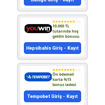
10.000 TL
tutarında hoş
geldin bonusu
Hepsibahis Giriş - Kayıt
Ön ödemeli
karta %15
bonus iadesi
Tempobet Giriş - Kayıt