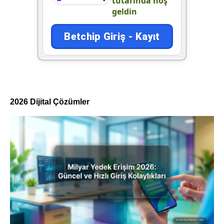
tutarında hoş
geldin
Betchip Giriş - Kayıt
2026 Dijital Çözümler