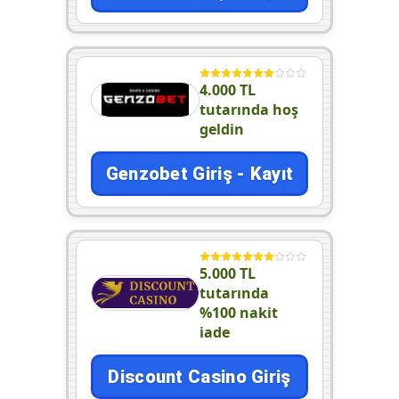
4.000 TL
tutarında hoş
geldin
Genzobet Giriş - Kayıt
5.000 TL
tutarında
%100 nakit
iade
Discount Casino Giriş