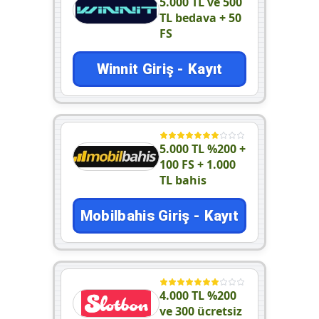
5.000 TL ve 500
TL bedava + 50
FS
Winnit Giriş - Kayıt
5.000 TL %200 +
100 FS + 1.000
TL bahis
Mobilbahis Giriş - Kayıt
4.000 TL %200
ve 300 ücretsiz