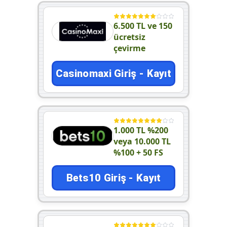
6.500 TL ve 150
ücretsiz
çevirme
Casinomaxi Giriş - Kayıt
1.000 TL %200
veya 10.000 TL
%100 + 50 FS
Bets10 Giriş - Kayıt