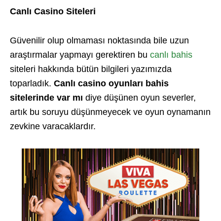
Canlı Casino Siteleri
Güvenilir olup olmaması noktasında bile uzun
araştırmalar yapmayı gerektiren bu
canlı bahis
siteleri hakkında bütün bilgileri yazımızda
toparladık.
Canlı casino oyunları bahis
sitelerinde var mı
diye düşünen oyun severler,
artık bu soruyu düşünmeyecek ve oyun oynamanın
zevkine varacaklardır.