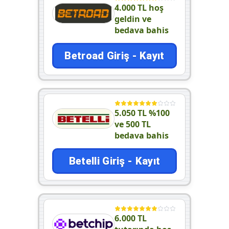
4.000 TL hoş
geldin ve
bedava bahis
Betroad Giriş - Kayıt
5.050 TL %100
ve 500 TL
bedava bahis
Betelli Giriş - Kayıt
6.000 TL