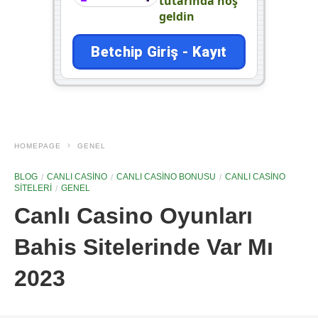
tutarında hoş
geldin
Betchip Giriş - Kayıt
HOMEPAGE
GENEL
BLOG
CANLI CASINO
CANLI CASINO BONUSU
CANLI CASINO
SITELERI
GENEL
Canlı Casino Oyunları
Bahis Sitelerinde Var Mı
2023