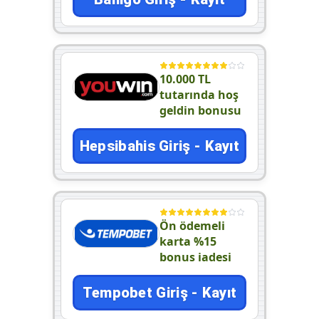
10.000 TL
tutarında hoş
geldin bonusu
Hepsibahis Giriş - Kayıt
Ön ödemeli
karta %15
bonus iadesi
Tempobet Giriş - Kayıt