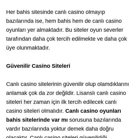
Her bahis sitesinde canlı casino olmayıp
bazılarında ise, hem bahis hem de canlı casino
oyunları yer almaktadır. Bu siteler oyun severler
tarafından daha çok tercih edilmekte ve daha çok
üye olunmaktadır.
Güvenilir Casino Siteleri
Canlı casino sitelerinin güvenilir olup olamdıklarını
anlamak çok da zor değildir. Lisanslı canlı casino
siteleri her zaman için ilk tercih edilecek canlı
casino siteleri olmalıdır.
Canlı casino oyunları
bahis sitelerinde var mı
sorusuna bazılarında
vardır bazılarında yoktur demek daha doğru
olacaktır. Canlı casino siteleri güvenilirliği