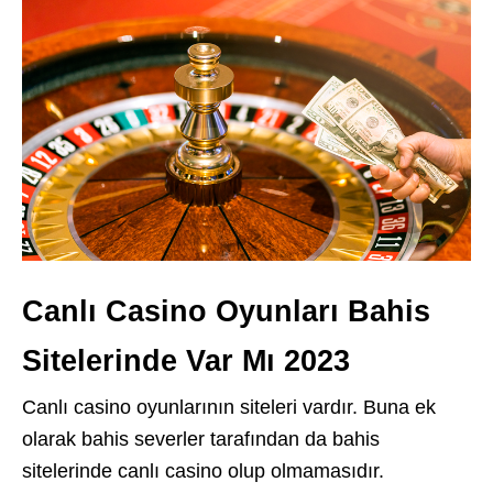
Canlı Casino Oyunları Bahis
Sitelerinde Var Mı 2023
Canlı casino oyunlarının siteleri vardır. Buna ek
olarak bahis severler tarafından da bahis
sitelerinde canlı casino olup olmamasıdır.