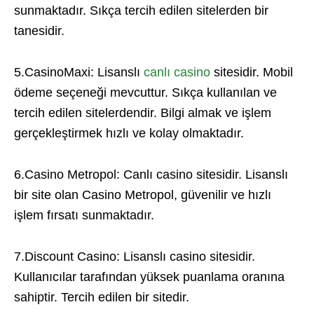
sunmaktadır. Sıkça tercih edilen sitelerden bir
tanesidir.
5.CasinoMaxi: Lisanslı
canlı casino
sitesidir. Mobil
ödeme seçeneği mevcuttur. Sıkça kullanılan ve
tercih edilen sitelerdendir. Bilgi almak ve işlem
gerçekleştirmek hızlı ve kolay olmaktadır.
6.Casino Metropol: Canlı casino sitesidir. Lisanslı
bir site olan Casino Metropol, güvenilir ve hızlı
işlem fırsatı sunmaktadır.
7.Discount Casino: Lisanslı casino sitesidir.
Kullanıcılar tarafından yüksek puanlama oranına
sahiptir. Tercih edilen bir sitedir.