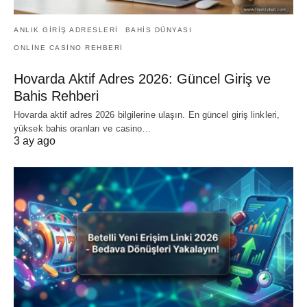
ANLIK GIRIŞ ADRESLERI
BAHIS DÜNYASI
ONLINE CASINO REHBERI
Hovarda Aktif Adres 2026: Güncel Giriş ve
Bahis Rehberi
Hovarda aktif adres 2026 bilgilerine ulaşın. En güncel giriş linkleri,
yüksek bahis oranları ve casino…
3 ay ago