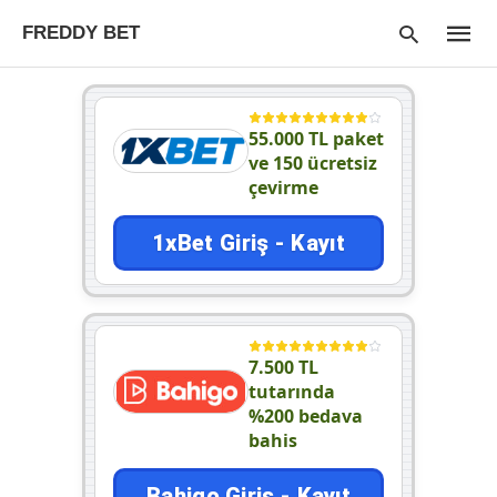
FREDDY BET
55.000 TL paket
ve 150 ücretsiz
Type
çevirme
your
searc
query
1xBet Giriş - Kayıt
and
hit
enter:
7.500 TL
tutarında
%200 bedava
bahis
Bahigo Giriş - Kayıt