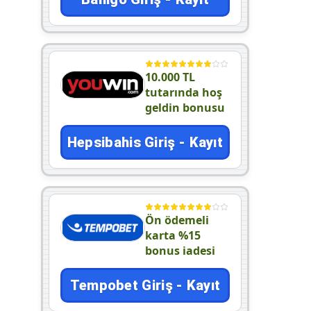
10.000 TL
tutarında hoş
geldin bonusu
Hepsibahis Giriş - Kayıt
Ön ödemeli
karta %15
bonus iadesi
Tempobet Giriş - Kayıt