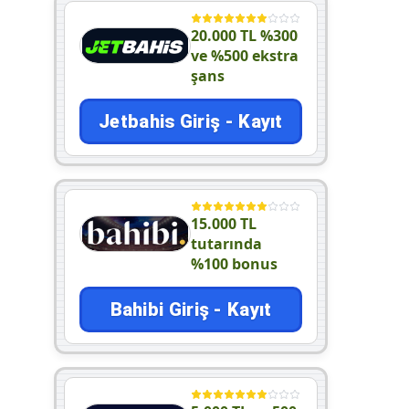
20.000 TL %300
ve %500 ekstra
şans
Jetbahis Giriş - Kayıt
15.000 TL
tutarında
%100 bonus
Bahibi Giriş - Kayıt