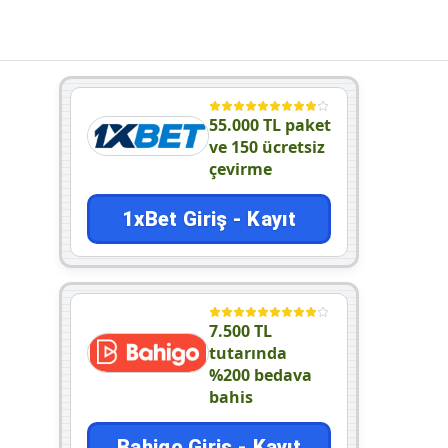
55.000 TL paket
ve 150 ücretsiz
çevirme
1xBet Giriş - Kayıt
7.500 TL
tutarında
%200 bedava
bahis
Bahigo Giriş - Kayıt