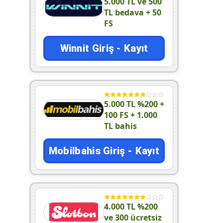
5.000 TL ve 500
TL bedava + 50
FS
Winnit Giriş - Kayıt
5.000 TL %200 +
100 FS + 1.000
TL bahis
Mobilbahis Giriş - Kayıt
4.000 TL %200
ve 300 ücretsiz