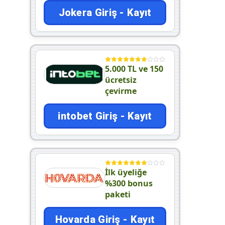
Jokera Giriş - Kayıt
5.000 TL ve 150
ücretsiz
çevirme
intobet Giriş - Kayıt
İlk üyeliğe
%300 bonus
paketi
Hovarda Giriş - Kayıt