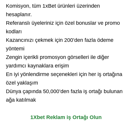
Komisyon, tüm 1xBet ürünleri üzerinden
hesaplanır.
Referanslı üyeleriniz için özel bonuslar ve promo
kodları
Kazancınızı çekmek için 200’den fazla ödeme
yöntemi
Zengin içerikli promosyon görselleri ile diğer
yardımcı kaynaklara erişim
En iyi yönlendirme seçenekleri için her iş ortağına
özel yaklaşım
Dünya çapında 50,000’den fazla iş ortağı bulunan
ağa katılmak
1Xbet Reklam iş Ortağı Olun