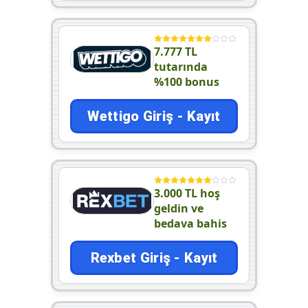
7.777 TL
tutarında
%100 bonus
Wettigo Giriş - Kayıt
3.000 TL hoş
geldin ve
bedava bahis
Rexbet Giriş - Kayıt