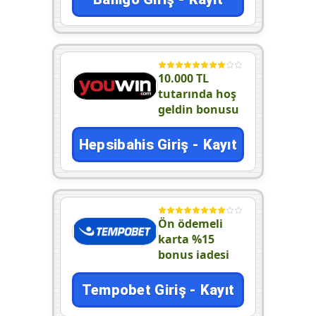
10.000 TL
tutarında hoş
geldin bonusu
Hepsibahis Giriş - Kayıt
Ön ödemeli
karta %15
bonus iadesi
Tempobet Giriş - Kayıt