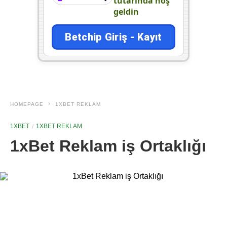
tutarında hoş
geldin
Betchip Giriş - Kayıt
HOMEPAGE
1XBET REKLAM
1XBET
1XBET REKLAM
1xBet Reklam iş Ortaklığı