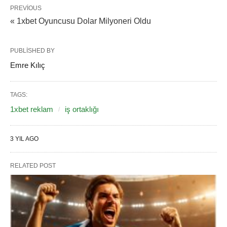
PREVIOUS
« 1xbet Oyuncusu Dolar Milyoneri Oldu
PUBLISHED BY
Emre Kılıç
TAGS:
1xbet reklam
iş ortaklığı
3 YIL AGO
RELATED POST