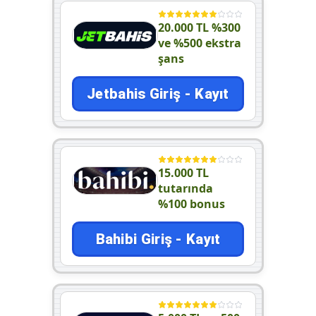
20.000 TL %300
ve %500 ekstra
şans
Jetbahis Giriş - Kayıt
15.000 TL
tutarında
%100 bonus
Bahibi Giriş - Kayıt