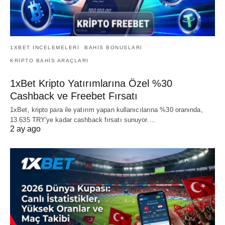
1XBET İNCELEMELERI
BAHIS BONUSLARI
KRIPTO BAHIS ARAÇLARI
1xBet Kripto Yatırımlarına Özel %30
Cashback ve Freebet Fırsatı
1xBet, kripto para ile yatırım yapan kullanıcılarına %30 oranında,
13.635 TRY'ye kadar cashback fırsatı sunuyor.…
2 ay ago