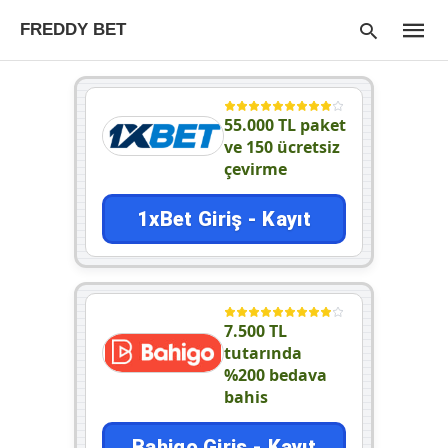
FREDDY BET
55.000 TL paket
ve 150 ücretsiz
Type
çevirme
your
searc
query
1xBet Giriş - Kayıt
and
hit
enter:
7.500 TL
tutarında
%200 bedava
bahis
Bahigo Giriş - Kayıt