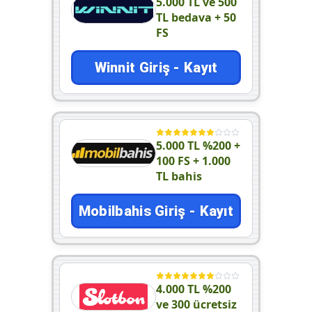
5.000 TL ve 500
TL bedava + 50
FS
Winnit Giriş - Kayıt
5.000 TL %200 +
100 FS + 1.000
TL bahis
Mobilbahis Giriş - Kayıt
4.000 TL %200
ve 300 ücretsiz