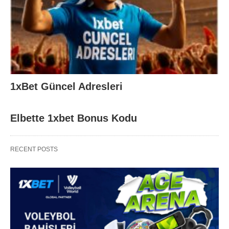
1xBet Güncel Adresleri
Elbette 1xbet Bonus Kodu
RECENT POSTS